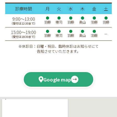
診療時間
月
火
水
木
金
土
9:00〜13:00
羽藤
穂苅
羽藤
奥山
羽藤
羽藤
（受付は12:30まで）
15:00〜19:00
ー
羽藤
穂苅
羽藤
奥山
羽藤
（受付は18:30まで）
※休診日：日曜・祝日、臨時休診はお知らせにて
告知させていただきます。
Google map