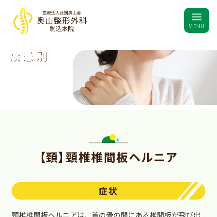
MENU
疾患別
【頚】頸椎椎間板ヘルニア
症状
頸椎椎間板ヘルニアは、首の骨の間にある椎間板が飛び出