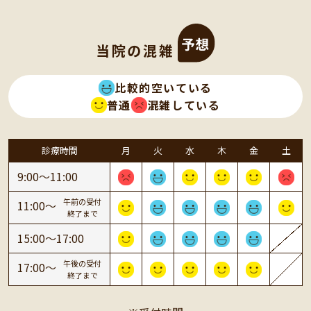
【頚】頸椎症性神経根症
【肩】肩関節周囲炎/四十肩/五十肩
【肘】前骨間神経麻痺/後骨間神経麻痺
【手・指】デュプイトラン拘縮
【腰・背中】脊椎椎体骨折
【膝】変形性膝関節症
当院の混雑
【頚】外傷性頚症候群
【肩】翼状肩甲
【肘】変形性肘関節症
【手・指】バネ指
比較的空いている
【頚】頸椎椎間板ヘルニア
【頚】胸郭出口症候群
【肘】尺骨神経麻痺
【手・指】マレット変形
普通
混雑している
【肩】腱板断裂
【肘】上腕骨顆上骨折
【手・指】へバーデン結節
診療時間
月
火
水
木
金
土
【肘】肘内障
【手】ドケルバン病/狭窄性腱鞘炎
9:00〜11:00
午前の受付
11:00〜
終了まで
15:00〜17:00
午後の受付
17:00〜
終了まで