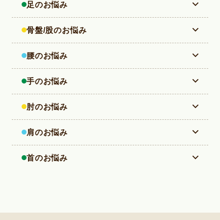
【膝】膝蓋骨脱臼
足のお悩み
【膝】膝蓋骨脱臼
【膝】スポーツによる膝の慢性障害/ ジャンパー膝/ラ
【膝】スポーツによる膝の慢性障害/ ジャンパー膝/ラ
【足】足関節捻挫
骨盤/股のお悩み
ンナー膝
ンナー膝
【股】鼠径部痛症候群/ グロインペイン症候群
腰のお悩み
【足】足関節果部骨折（脱臼骨折）
【膝】離断性骨軟骨炎
【膝】離断性骨軟骨炎
【腰】腰椎分離症/分離すべり症
手のお悩み
【股】骨盤骨折
【膝】膝靱帯損傷
【膝】膝靱帯損傷
【手】正中神経麻痺
肘のお悩み
【腰】腰椎変性すべり症
【股】発育成股関節京成不全
【膝】半月板損傷
【膝】半月板損傷
【肘】野球肘
肩のお悩み
【手】キーンベック病
【腰】腰部脊柱管狭窄症
【股】特発性大腿骨頭壊死
【膝】膝関節捻挫
【股】鼠径部痛症候群/ グロインペイン症候群
【肩】反復性肩関節脱臼
首のお悩み
【肘】外側上顆炎/テニス肘
【手】ガングリオン
【腰】腰椎椎間板ヘルニア
【股】臼蓋形成不全
【膝】O脚/X脚
【肘】野球肘
【頚・背中】後縦靭帯骨化症/ 黄色靱帯骨化症
【肩】石灰沈着性腱板炎
【手】正中神経麻痺
【手・指】指の屈筋腱損傷
【頚・背中】後縦靭帯骨化症/ 黄色靱帯骨化症
【股】変形性股関節症
【膝】腓骨神経麻痺
【肘】外側上顆炎/テニス肘
【頚】胸郭出口症候群
【肩】肩こり症
【肘】肘部管症候群
【手・指】ドケルバン病
【腰・背中】脊椎側弯症
【股】大腿骨頚部骨折
【膝】オスグット病
【肩】反復性肩関節脱臼