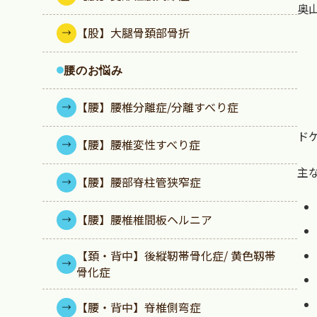
奥
【股】大腿骨頚部骨折
腰のお悩み
【腰】腰椎分離症/分離すべり症
ド
【腰】腰椎変性すべり症
主
【腰】腰部脊柱管狭窄症
【腰】腰椎椎間板ヘルニア
【頚・背中】後縦靭帯骨化症/ 黄色靱帯
骨化症
【腰・背中】脊椎側弯症