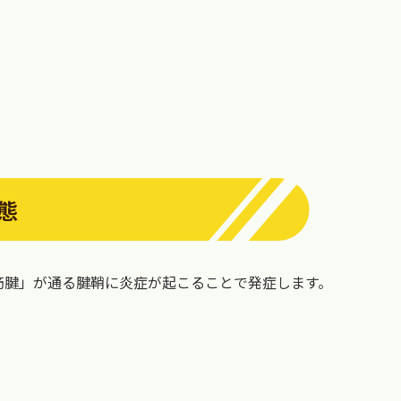
態
筋腱」が通る腱鞘に炎症が起こることで発症します。