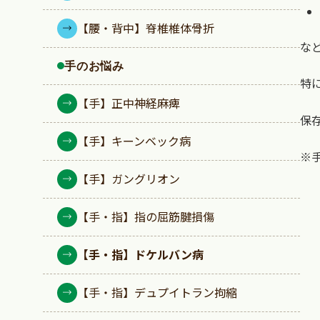
【腰・背中】脊椎椎体骨折
な
手のお悩み
特
【手】正中神経麻痺
保
【手】キーンベック病
※
【手】ガングリオン
【手・指】指の屈筋腱損傷
【手・指】ドケルバン病
【手・指】デュプイトラン拘縮