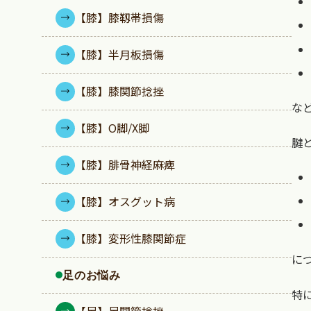
【膝】膝靱帯損傷
【膝】半月板損傷
【膝】膝関節捻挫
な
【膝】O脚/X脚
腱
【膝】腓骨神経麻痺
【膝】オスグット病
【膝】変形性膝関節症
に
足のお悩み
特