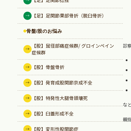
【足】足関節捻挫
【足】足関節果部骨折（脱臼骨折）
骨盤/股のお悩み
【股】鼠径部痛症候群/ グロインペイン
診
症候群
【股】骨盤骨折
【股】発育成股関節京成不全
【股】特発性大腿骨頭壊死
な
【股】臼蓋形成不全
親
【股】変形性股関節症