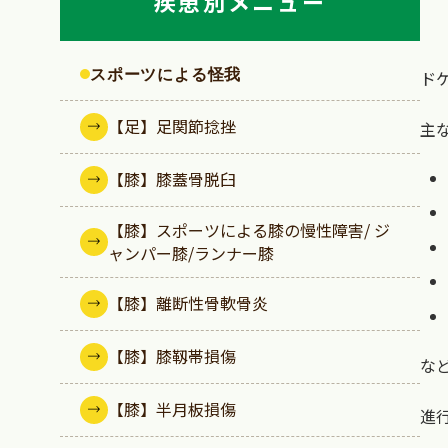
疾患別メニュー
スポーツによる怪我
ド
【足】足関節捻挫
主
【膝】膝蓋骨脱臼
【膝】スポーツによる膝の慢性障害/ ジ
ャンパー膝/ランナー膝
【膝】離断性骨軟骨炎
【膝】膝靱帯損傷
な
【膝】半月板損傷
進