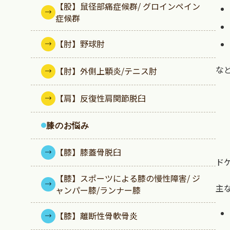
【股】鼠径部痛症候群/ グロインペイン
症候群
【肘】野球肘
な
【肘】外側上顆炎/テニス肘
【肩】反復性肩関節脱臼
膝のお悩み
【膝】膝蓋骨脱臼
ド
【膝】スポーツによる膝の慢性障害/ ジ
主
ャンパー膝/ランナー膝
【膝】離断性骨軟骨炎