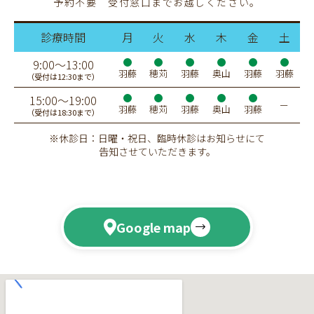
予約不要 受付窓口までお越しください。
診療時間
月
火
水
木
金
土
9:00〜13:00
羽藤
穂苅
羽藤
奥山
羽藤
羽藤
（受付は12:30まで）
15:00〜19:00
ー
羽藤
穂苅
羽藤
奥山
羽藤
（受付は18:30まで）
※休診日：日曜・祝日、臨時休診はお知らせにて
告知させていただきます。
Google map