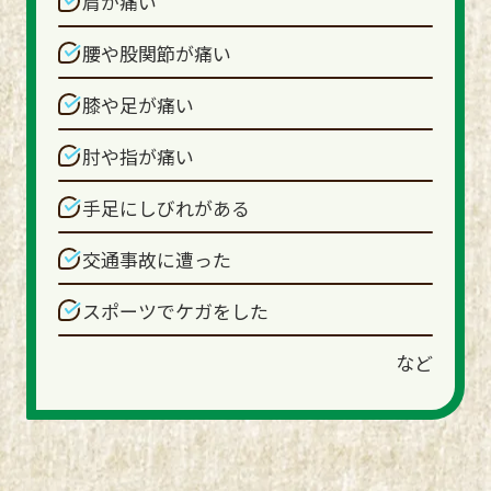
肩が痛い
腰や股関節が痛い
膝や足が痛い
肘や指が痛い
手足にしびれがある
交通事故に遭った
スポーツでケガをした
など