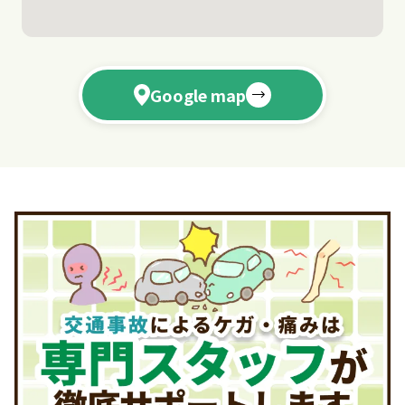
2026.05.18
5/22、23代診のお知らせ
院長学会参加のため5月22日が塩澤先生、23日は久富木
Google map
先生の代診となります。
2026.04.02
4/17(金)午後休診のお知らせ
4/17(金)の午後は院内研修のため休診とさせていただき
ます。
2026.02.26
3/10(火)代診のお知らせ
3/10(火)平船先生に代診となります。