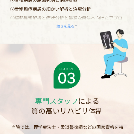
②骨粗鬆症疾患の細かい解析と治療分析
③姿勢異常解析と病状分析と最適な解決へ向けたアプロ
続きを見る
ーチ
④スポーツ障害へアプローチ
⑤長年の手術加療経験からの手術加療紹介への最良のタ
イミングでのご紹介
などの診療を中心に、患者様目線で一緒に治療を考えて
いきます。
専門スタッフ
による
質の高いリハビリ体制
当院では、理学療法士・柔道整復師などの国家資格を持