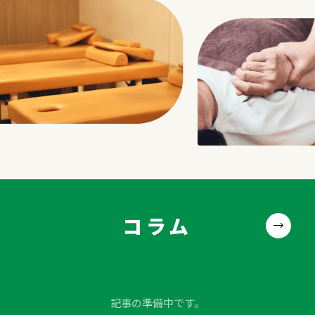
様の訴えに対し、「自分ならどうしてもらいたいか？
康維持を考え、医師が管理するプライベートジムして
ぞよろしくお願いいたします。
自分の家族ならどう治療を進めてもらいたいか？」と
おりました。今後も新任された羽藤院長と共に、新た
いうことを自問自答しながら治療を進めてきました。
な先進医療も提供してまいります。また、駒込近隣に
[専門] リウマチ性疾患、整形外科一般
患者様と同じ目線で、患者様と一緒に悩んでベストの
は様々な医療機関が多くあります。大学病院や地域病
[資格] 日本専門医機構整形外科専門医
方向を考えていきます。
院と連携を取り、患者様により良い治療をさせて頂き
日本整形外科学会運動器リハ認定医
都心を行き交う多くの頑張っていらっしゃる人々に、
たいと思っております。
日本整形外科学会スポーツ認定医
整形外科領域のことで悩みが生じた時には、当院でま
日本リウマチ学会専門医
ずは相談してみるのが安心だと思っていただけるよう
日本医師会産業医
なオアシスのような空間作りを目指していければと考
義肢装具等適合判定医
えています。
スタッフ一同、真心込めて皆様のお力になりますよう
コラム
努めてまいりますので、どうぞ宜しくお願い申し上げ
ます。
記事の準備中です。