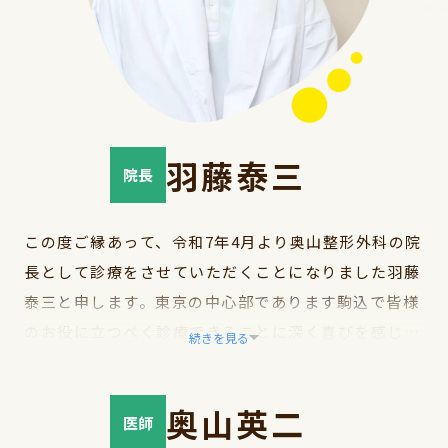
羽藤泰三
院長
この度ご縁あって、令和7年4月より奥山整形外科の院
長として診療をさせていただくことになりました羽藤
泰三と申します。東京の中心部であります駒込で皆様
のお役に立つべく診療できることに深く喜びを感じて
続きを見る
います。
当院は駒込駅周辺を中心に30年もの間、地域の整形外
奥山英二
科診療に貢献してきた診療所であります。初代院長奥
医師