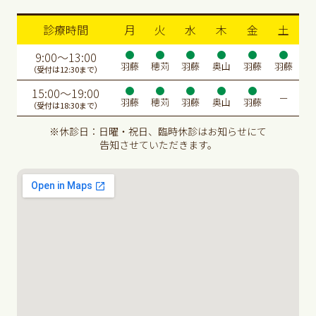
診療時間
月
火
水
木
金
土
9:00〜13:00
羽藤
穂苅
羽藤
奥山
羽藤
羽藤
（受付は12:30まで）
15:00〜19:00
ー
羽藤
穂苅
羽藤
奥山
羽藤
（受付は18:30まで）
※休診日：日曜・祝日、臨時休診はお知らせにて
告知させていただきます。
2026.07.09
7/22代診のお知らせ
7月22日は小島先生の代診となります。