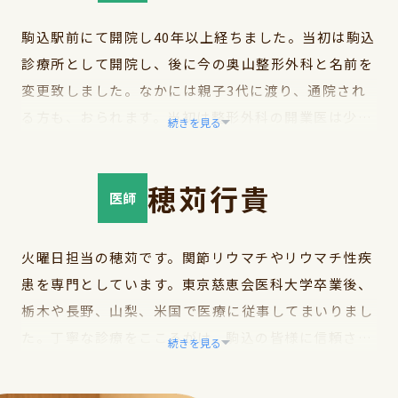
山先生、前院長岡本先生のご尽力により、多くの患者
様の整形外科疾患のお悩みの解決のために貢献してま
駒込駅前にて開院し40年以上経ちました。当初は駒込
いりました。私も先代方のご功績を引き継き、益々皆
診療所として開院し、後に今の奥山整形外科と名前を
様のお役に立つような医療活動にしていきたいと考え
変更致しました。なかには親子3代に渡り、通院され
ています。
る方も、おられます。当初は整形外科の開業医は少な
続きを見る
私はこれまで北陸、四国を中心に整形外科治療を行っ
く、形成外科や接骨院と勘違いされる方もおられまし
てまいりました。私にとって、この度の奥山整形外科
た。当時は地下鉄南北線も無かったですね。地域とし
穂苅行貴
での赴任は整形外科医になってちょうど30年目の節目
て駒込駅前は、北区、豊島区、文京区がちょうど重な
医師
の年になります。これまで、特に脊椎外科治療やスポ
る場所でもあります。これまで様々な症状に対し新治
ーツ整形外科診療を得意分野として活動してまいりま
療法や検査方法、手術なども選択肢が増え…痛みに対
火曜日担当の穂苅です。関節リウマチやリウマチ性疾
した。培った経験の全てを注いで、皆様のお役に立て
する新薬、また高齢者に向けた骨粗鬆症治療など…時
患を専門としています。東京慈恵会医科大学卒業後、
ればと思っています。また更に、日進月歩発展してい
代と共に治療は変化を遂げております。当院も、大学
栃木や長野、山梨、米国で医療に従事してまいりまし
る医療の進歩に対応しながら、進化を目指して取り組
病院が始める前の新薬や多々の新治療を取り入れて参
た。丁寧な診療をこころがけ、駒込の皆様に信頼され
続きを見る
んでいきます。
りました。過去には、治療に鍼治療も取り入れてまし
る医療を提供していきたいと考えております。関節痛
常々私が目指している診療指針と致しましては、患者
た。又、自費ではありましたが、ダイエット治療や健
などでお困りでしたら遠慮なくご相談ください。どう